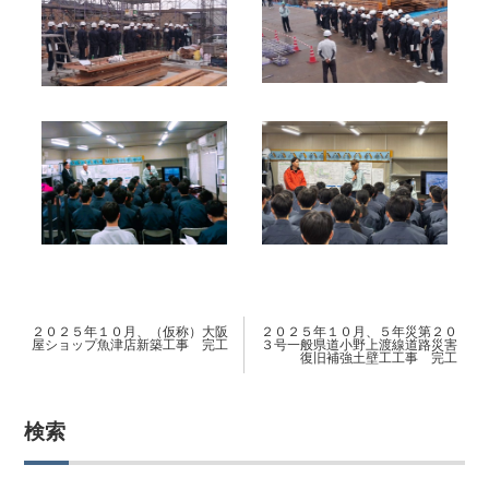
２０２５年１０月、（仮称）大阪
２０２５年１０月、５年災第２０
屋ショップ魚津店新築工事 完工
３号一般県道小野上渡線道路災害
復旧補強土壁工工事 完工
検索