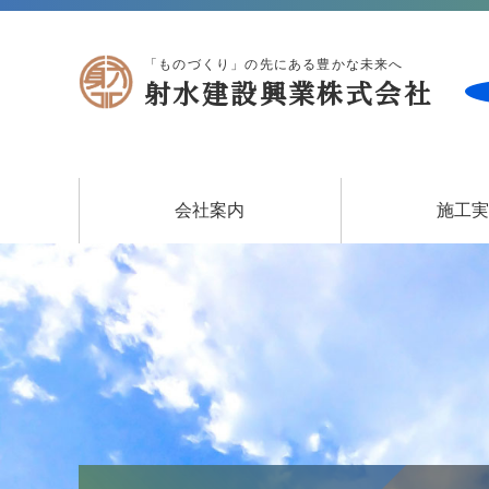
「ものづくり」の先にある豊かな未来へ
射水建設興業株式会社
会社案内
施工
各種取り組み
会社概要
土木
建築
住宅