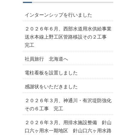
ブ
インターンシップを行いました
２０２６年６月、西部水道用水供給事業
送水本線上野工区管路移設その２工事
完工
社員旅行 北海道へ
電柱看板を設置しました
感謝状をいただきました
２０２６年３月、神通川・有沢堤防強化
その６工事 完工
２０２６年３月、用排水施設整備 針山
口六ヶ用水一期地区 針山口六ヶ用水路