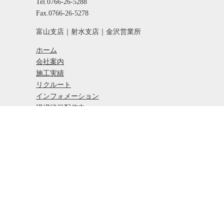
Tel.0766-26-5288
Fax.0766-26-5278
富山支店｜射水支店｜金沢営業所
ホーム
会社案内
施工実績
リクルート
インフォメーション
現場状況配信中
お問い合わせ
プライバシーポリシー
｜
サイトマップ