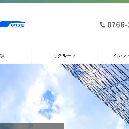
実績
リクルート
インフ
事業
事業
事業
エントリーフォーム
募集要項