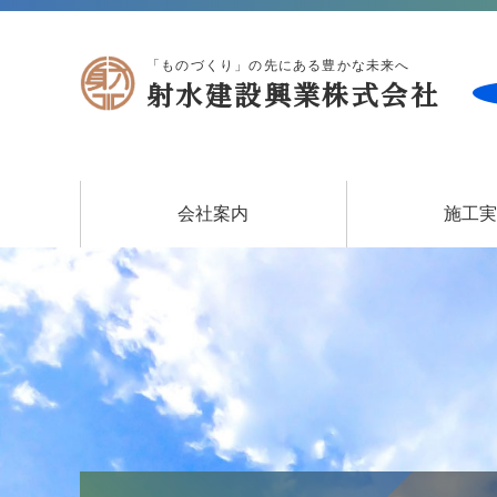
「ものづくり」の先にある豊かな未来へ
射水建設興業株式会社
会社案内
施工
各種取り組み
会社概要
土木
建築
住宅