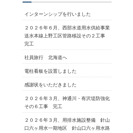
ブ
インターンシップを行いました
２０２６年６月、西部水道用水供給事業
送水本線上野工区管路移設その２工事
完工
社員旅行 北海道へ
電柱看板を設置しました
感謝状をいただきました
２０２６年３月、神通川・有沢堤防強化
その６工事 完工
２０２６年３月、用排水施設整備 針山
口六ヶ用水一期地区 針山口六ヶ用水路