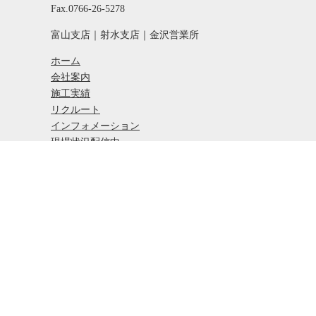
Fax.0766-26-5278
富山支店｜射水支店｜金沢営業所
ホーム
会社案内
施工実績
リクルート
インフォメーション
現場状況配信中
お問い合わせ
プライバシーポリシー
｜
サイトマップ