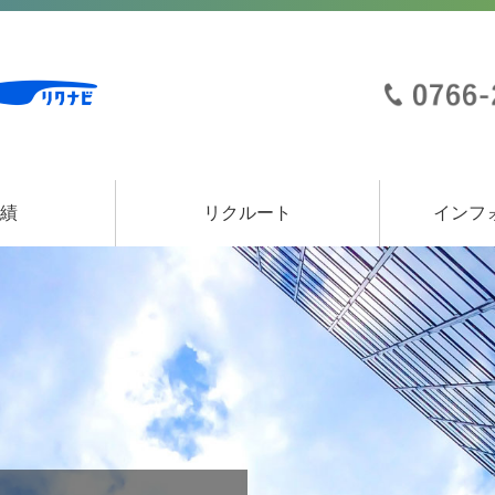
実績
リクルート
インフ
事業
事業
事業
エントリーフォーム
募集要項